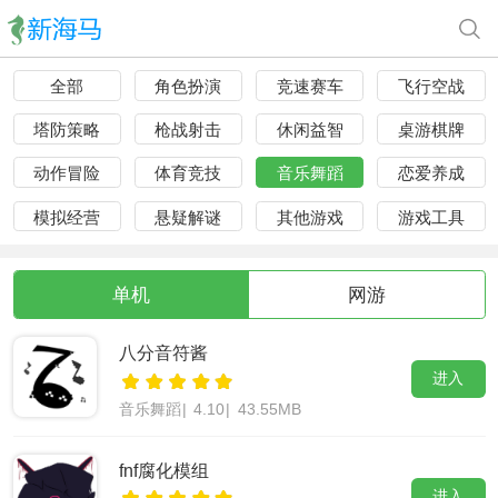
全部
角色扮演
竞速赛车
飞行空战
塔防策略
枪战射击
休闲益智
桌游棋牌
动作冒险
体育竞技
音乐舞蹈
恋爱养成
模拟经营
悬疑解谜
其他游戏
游戏工具
单机
网游
八分音符酱
进入
音乐舞蹈
|
4.10
|
43.55MB
fnf腐化模组
进入