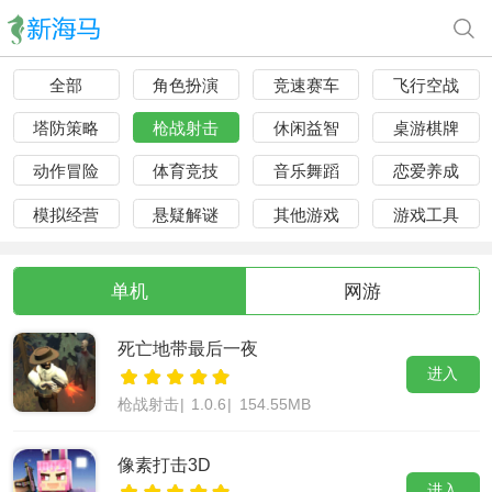
全部
角色扮演
竞速赛车
飞行空战
塔防策略
枪战射击
休闲益智
桌游棋牌
动作冒险
体育竞技
音乐舞蹈
恋爱养成
模拟经营
悬疑解谜
其他游戏
游戏工具
单机
网游
死亡地带最后一夜
进入
枪战射击
|
1.0.6
|
154.55MB
像素打击3D
进入