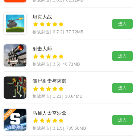
枪战射击
|
1.0.2
|
61.22MB
坦克大战
进入
枪战射击
|
6.7.2
|
77.72MB
射击大师
进入
枪战射击
|
3.5
|
40.71MB
僵尸射击与防御
进入
枪战射击
|
1.23
|
38.64MB
马桶人太空沙盒
进入
枪战射击
|
3.1.5
|
735.58MB