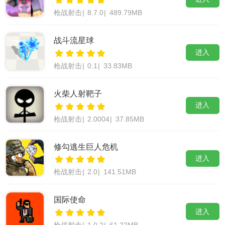
枪战射击
|
8.7.0
|
489.79MB
战斗流星球
进入
枪战射击
|
0.1
|
33.83MB
火柴人射靶子
进入
枪战射击
|
2.0004
|
37.85MB
修勾逃生巨人危机
进入
枪战射击
|
2.0
|
141.51MB
国际使命
进入